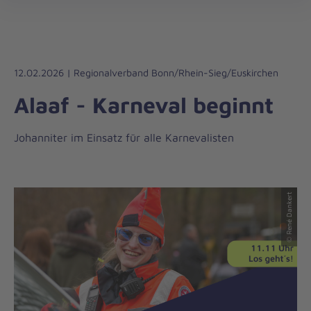
Regionalverband
öff
Bonn/Rhein-
Sieg/Euskirchen
12.02.2026 | Regionalverband Bonn/Rhein-Sieg/Euskirchen
Alaaf - Karneval beginnt
Johanniter im Einsatz für alle Karnevalisten
© René Dankert