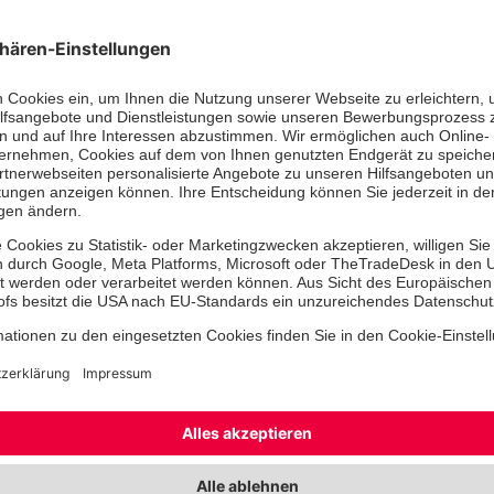
Feierliche Übergabe: v.l.n.r Pfarrer Thomas Grebe, Kim-
und Nina Witsch.
In Nordrhein-Westfalen gibt es insg
Kindertageseinrichtungen. In der v
wurden 23 davon mit dem BETA-Güte
hohe religionspädagogische Qualität
dieser ausgezeichneten Einrichtungen
wilden Strolche“ aus Much.
Unter der Leitung von Kim-Laura K
Einrichtung bei der Klausurtagung d
Fachbereichsleitungen in Münster mi
und einer individuell gestalteten Ka