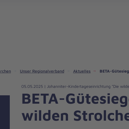
Notfallsanitäter/Rettungsassistent (m/w/d) bei den Johannitern in Bonn werden
irchen
Unser Regionalverband
Aktuelles
BETA-Gütesiege
05.05.2025 | Johanniter-Kindertageseinrichtung "Die wilde
BETA-Gütesiege
wilden Strolch