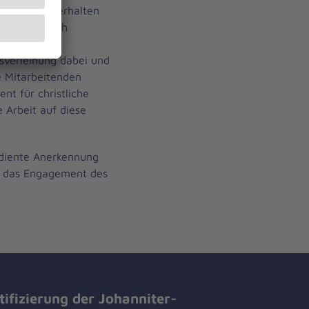
uszeichnung erhalten
ächelnd. Auch
erin
isverleihung dabei und
ie Mitarbeitenden
nt für christliche
e Arbeit auf diese
rdiente Anerkennung
gt das Engagement des
tifizierung der Johanniter-