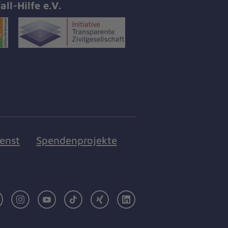
all-Hilfe e.V.
ienst
Spendenprojekte
Facebook
Instagram
Youtube
TikTok
Xing
LinkedIn