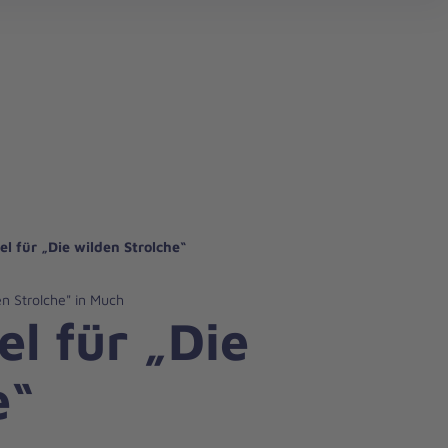
l für „Die wilden Strolche“
n Strolche" in Much
l für „Die
e“