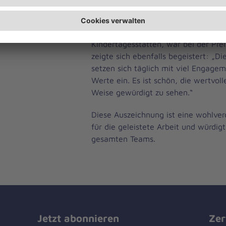
„Wir sind unglaublich stolz, diese A
zu haben“, sagt Kim-Laura Koppen l
Stefanie Schneider, Fachbereichsleit
Kindertagesstätten, war bei der Pre
zeigte sich ebenfalls begeistert: „D
setzen sich täglich mit viel Engageme
Werte ein. Es ist schön, die wertvoll
Weise gewürdigt zu sehen.“
Diese Auszeichnung ist eine wohlve
für die geleistete Arbeit und würdi
gesamten Teams.
Jetzt abonnieren
Zer