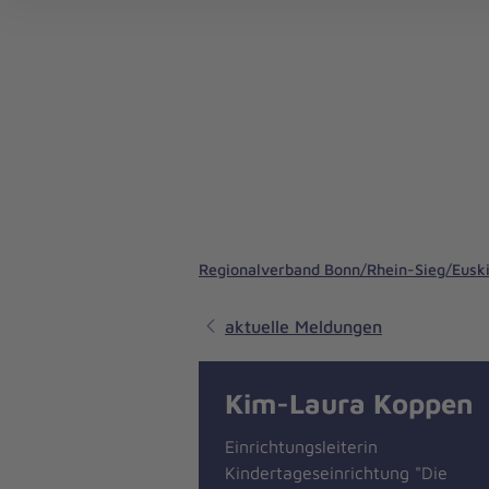
Termine der Hochwasserhilfe Bonn/Rhein-Sieg/Euskirchen
Regionalverband Bonn/Rhein-Sieg/Eusk
aktuelle Meldungen
Kim-Laura Koppen
Einrichtungsleiterin
Kindertageseinrichtung "Die