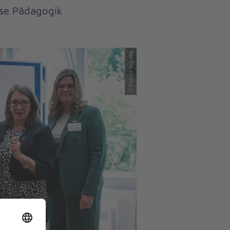
öse Pädagogik
© Patrick Schulte