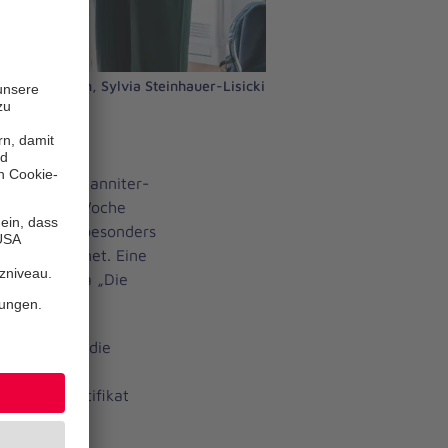
Laura Koppen, Sylvia Steinhauer-Lisicki
esamt 92 Johanniter-
ergangenen Woche
siegel für besonders
 ausgezeichnet. Eine
 ist die Kita „Die
oppen wurde die
er Kita- und
t einem Zertifikat
chel geehrt.