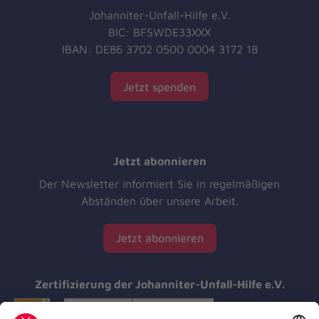
Johanniter-Unfall-Hilfe e.V.
BIC: BFSWDE33XXX
IBAN: DE86 3702 0500 0004 3172 18
Jetzt spenden
Jetzt abonnieren
Der Newsletter informiert Sie in regelmäßigen
Abständen über unsere Arbeit.
Jetzt abonnieren
Zertifizierung der Johanniter-Unfall-Hilfe e.V.