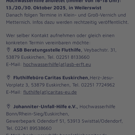
Hochwasserhilfe anbietet (immer von 16-18 Uhr):
13./20./30. Oktober 2025, in Weilerswist
Danach folgen Termine in Klein- und Groß-Vernich und
Metternich. Infos dazu werden rechtzeitig veröffentlicht.
Wer selber Kontakt aufnehmen oder gleich einen
konkreten Termin vereinbaren möchte:
ASB Beratungsstelle Fluthilfe
,
Veybachstr. 31,
53879 Euskirchen, Tel. 02251 8133660
E-Mail:
hochwasserhilfe(at)asb-erft.eu
Fluthilfebüro Caritas Euskirchen,
Herz-Jesu-
Vorplatz 3, 53879 Euskirchen, Tel. 02251 7724962
E-Mail:
fluthilfe(at)caritas-eu.de
Johanniter-Unfall-Hilfe e.V.
,
Hochwasserhilfe
Bonn/Rhein-Sieg/Euskirchen,
Gewerbepark Odendorf 51, 53913 Swisttal/Odendorf,
Tel. 02241 89538660