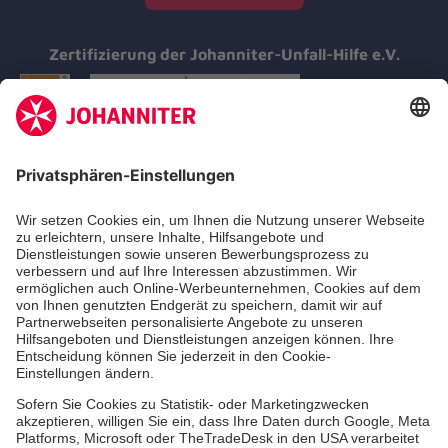
Zertifizierung der Johanniter-Unfall-Hilfe e.V.
Aus- & Fortbildung
Erste-Hilfe-Kurse
Jobs & Ehrenamt
Freiwilligendienst
Spendenprojekte