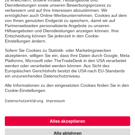
Erste-Hilfe-Kurse
Jobs & Ehrenamt
Freiwilligendienst
Spendenprojekte
Johanniter-Jugend
Einrichtungen
Dienstleistungen
Facebook
Instagram
Youtube
TikTok
Xing
LinkedIn
Cookie-Einstellungen
Datenschutz
Barrierefreiheit