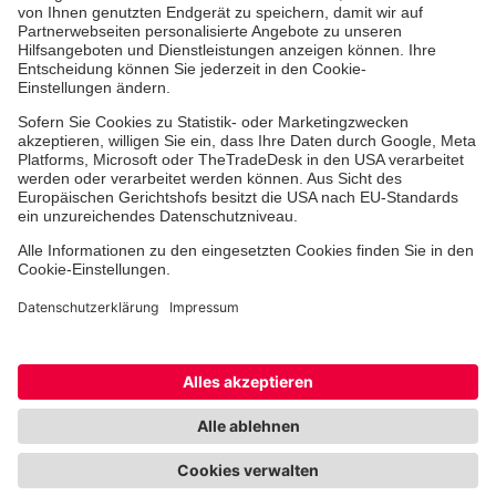
Jobs & Ehrenamt
Freiwilligendienst
Spendenprojekte
Johanniter-Jugend
Einrichtungen
Dienstleistungen
Facebook
Instagram
Youtube
TikTok
Xing
LinkedIn
Cookie-Einstellungen
Datenschutz
Barrierefreiheit
Impressum
Kontakt
Widerruf