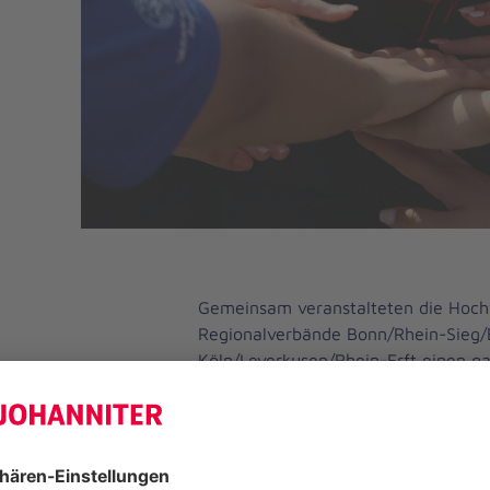
Gemeinsam veranstalteten die Hochw
Regionalverbände Bonn/Rhein-Sieg/
Köln/Leverkusen/Rhein-Erft einen g
mit dem Titel
„Nachhall – Impulse u
Halt“.
In einem geschützten Rahmen 
Teilnehmenden niedrigschwellige W
mehr Ruhe und Stabilität im Alltag.