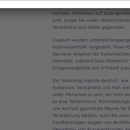
gegenüber. Die Einordnung, dass vie
normale Antworten auf außergewöhn
sind, sorgte bei vielen Teilnehmend
Verständnis sich selbst gegenüber.
Zugleich wurden Unterstützungsang
Hochwasserhilfe vorgestellt. Nina H
das neue Angebot der Systemischen 
Odendorf, während Noa Hillebrecht
Gruppenangebote aus Erftstadt präse
Der Workshop machte deutlich, wie 
Austausch, Verständnis und Halt weite
unter Menschen zu sein, die mich o
so eine Teilnehmerin. Rückmeldungen
wie wertvoll geschützte Räume für
Verarbeitung bleiben. Auch die ano
Feedbackbögen zeigten uns deutlich
Gesprächs- und Austauschrunden al