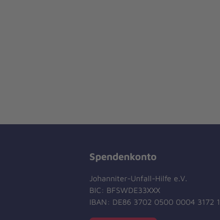
Spendenkonto
Johanniter-Unfall-Hilfe e.V.
BIC: BFSWDE33XXX
IBAN: DE86 3702 0500 0004 3172 