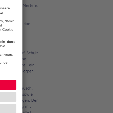
rinnen Luisa Mertens
d zwanzig
enn trotz
 verband sie eine
rkungen des
n der Diplom-
 Claire Graaf-Schulz.
e, Systemische
o in Swisttal, ein.
onhardi mit Körper-
g.
iteten Austausch,
n der Natur sowie
öglichen Folgen. Der
tiven Umgang mit
ltung sich selbst