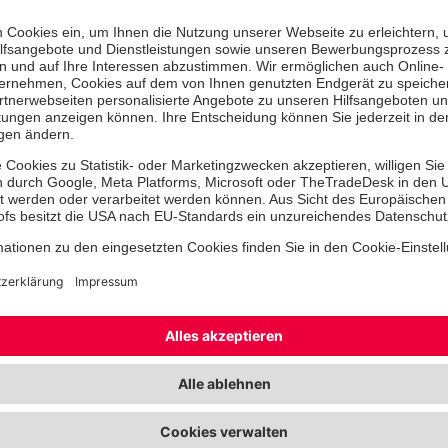
Nach der Begrüßung durch die Leite
und Noa Hillebrecht fanden die run
Teilnehmenden schnell zueinander. D
unterschiedlicher Lebenssituationen
gemeinsame Erfahrung: die Nachwi
Hochwassers im Juli 2021.
Fachlich begleitet wurde der Tag vo
Psychologin und Trauma-Therapeutin
Weitere Impulse brachte Nina Höhn
Beraterin aus dem Hochwasserhilfebür
Den Abschluss gestaltete Andrea Le
und Alltagsübungen zur Stabilisierun
Das Programm verband fachlich gele
Bewegungsübungen, kleine Rituale i
einen kurzen Input zu Trauma und m
Fokus lag dabei auf einem konstruk
Belastungen und einer achtsamen Ha