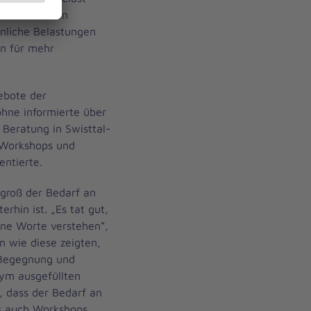
le Reaktionen
liche Belastungen
en für mehr
ebote der
öhne informierte über
Beratung in Swisttal-
 Workshops und
ntierte.
groß der Bedarf an
rhin ist. „Es tat gut,
hne Worte verstehen“,
 wie diese zeigten,
 Begegnung und
nym ausgefüllten
, dass der Bedarf an
s auch Workshops