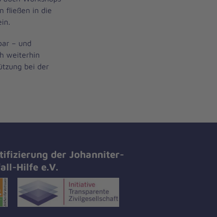
 fließen in die
in.
bar – und
ch weiterhin
ützung bei der
tifizierung der Johanniter-
all-Hilfe e.V.