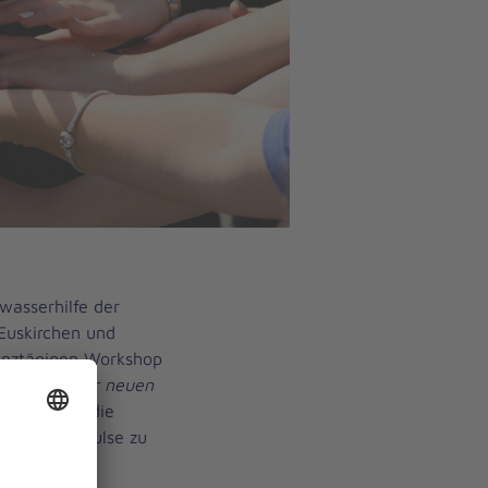
asserhilfe der
Euskirchen und
anztägigen Workshop
nd Stärke für neuen
gab es für die
ege und Impulse zu