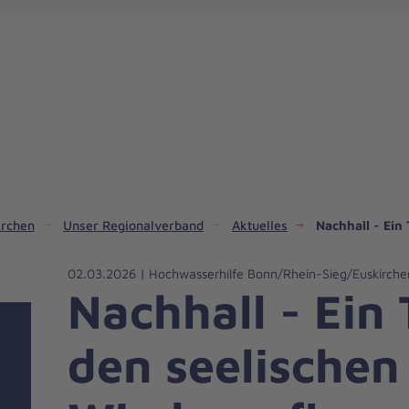
Notfallsanitäter/Rettungsassistent (m/w/d) bei den Johannitern in Bonn werden
irchen
Unser Regionalverband
Aktuelles
Nachhall - Ein
02.03.2026 | Hochwasserhilfe Bonn/Rhein-Sieg/Euskirche
Nachhall - Ein 
den seelischen