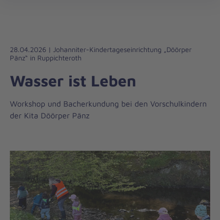
Regionalverband
öff
Bonn/Rhein-
Sieg/Euskirchen
28.04.2026 | Johanniter-Kindertageseinrichtung „Döörper
Pänz“ in Ruppichteroth
Wasser ist Leben
Workshop und Bacherkundung bei den Vorschulkindern
der Kita Döörper Pänz