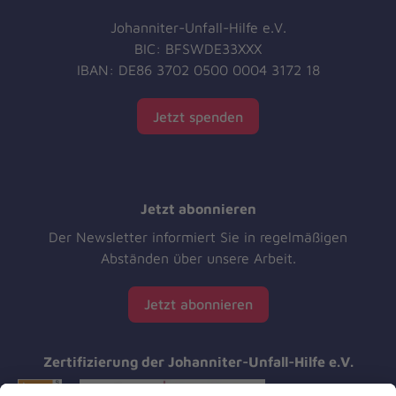
Johanniter-Unfall-Hilfe e.V.
BIC: BFSWDE33XXX
IBAN: DE86 3702 0500 0004 3172 18
Jetzt spenden
Jetzt abonnieren
Der Newsletter informiert Sie in regelmäßigen
Abständen über unsere Arbeit.
Jetzt abonnieren
Zertifizierung der Johanniter-Unfall-Hilfe e.V.