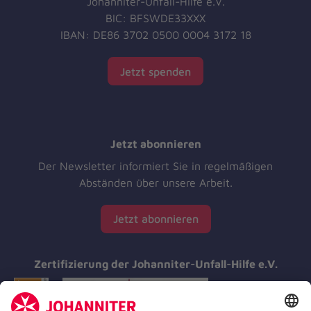
Johanniter-Unfall-Hilfe e.V.
BIC: BFSWDE33XXX
IBAN: DE86 3702 0500 0004 3172 18
Jetzt spenden
Jetzt abonnieren
Der Newsletter informiert Sie in regelmäßigen
Abständen über unsere Arbeit.
Jetzt abonnieren
Zertifizierung der Johanniter-Unfall-Hilfe e.V.