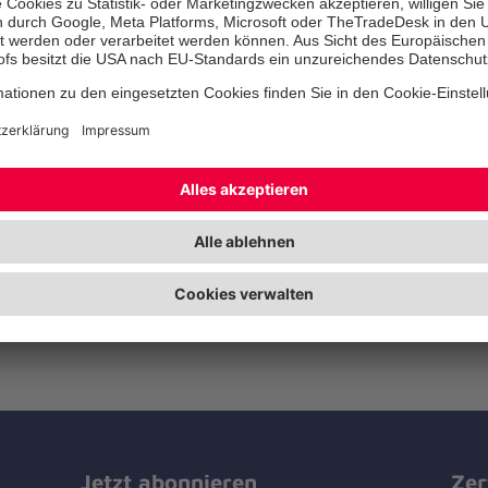
Das Wohl jedes einzelnen Kindes steht bei uns im V
Atmosphäre erleben die Kinder die Einrichtung als 
wertschätzender Umgang miteinander gelebt wird. 
bildungsfördernde Umgebung, in der sie sich zu ein
entwickeln können. Die Kinder sollen unterstützt u
Kindertageseinrichtungen stehen allen Kindern bis
von ihrer Konfession, Nationalität oder ihrem Kultur
Jetzt abonnieren
Zer