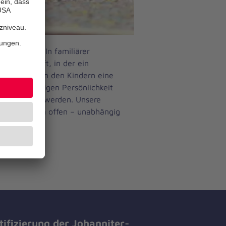
ordergrund. In familiärer
Gemeinschaft, in der ein
Wir schaffen den Kindern eine
er selbständigen Persönlichkeit
nd gefördert werden. Unsere
 sechs Jahren offen – unabhängig
kreis.
tifizierung der Johanniter-