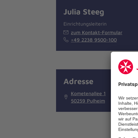
Julia Steeg
Einrichtungsleiterin
zum Kontakt-Formular
+49 2238 9500-100
Adresse
Kometenallee 1
50259 Pulheim