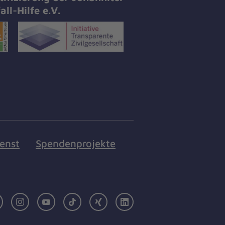
all-Hilfe e.V.
ienst
Spendenprojekte
Facebook
Instagram
Youtube
TikTok
Xing
LinkedIn