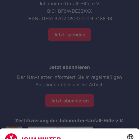
Johanniter-Unfall-Hilfe e.V.
BIC: BFSWDE33XXX
IBAN: DE51 3702 0500 0004 3188 18
Jetzt spenden
Jetzt abonnieren
Der Newsletter informiert Sie in regelmäßigen
Abständen über unsere Arbeit.
Jetzt abonnieren
Zertifizierung der Johanniter-Unfall-Hilfe e.V.