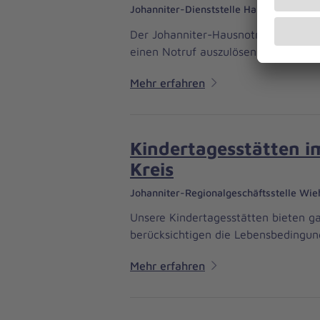
Johanniter-Dienststelle Hausnotruf We
Der Johanniter-Hausnotruf ermöglich
einen Notruf auszulösen - ohne lan
Mehr erfahren
Kindertagesstätten i
Kreis
Johanniter-Regionalgeschäftsstelle Wie
Unsere Kindertagesstätten bieten g
berücksichtigen die Lebensbedingun
Mehr erfahren