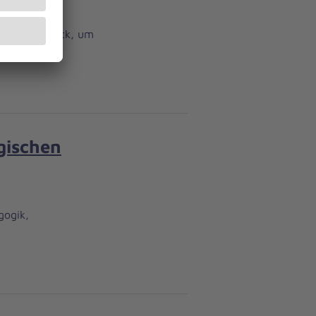
ein Knopfdruck, um
gischen
gogik,