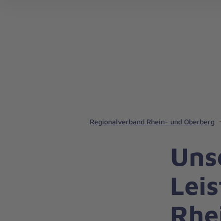
Kurse und Ausbildungen in Rhein.-/Oberberg
Regionalverband Rhein- und Oberberg
Uns
Lei
Rhe