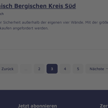
isch Bergischen Kreis Süd
ach
r Sicherheit außerhalb der eigenen vier Wände. Mit der größ
kaufen angefordert werden.
Seite
Seite
Seite
Seite
Zurück
…
2
3
4
5
Nächste
Jetzt abonnieren
Zer