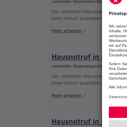
Johanniter-Dienststelle Bergisch Gladb
Der Johanniter-Hausnotruf ermöglich
einen Notruf auszulösen - ohne lan
Mehr erfahren
Hausnotruf in Forst
Johanniter-Regionalgeschäftsstelle Wie
Der Johanniter-Hausnotruf ermöglich
einen Notruf auszulösen - ohne lan
Mehr erfahren
Hausnotruf in Rhein.