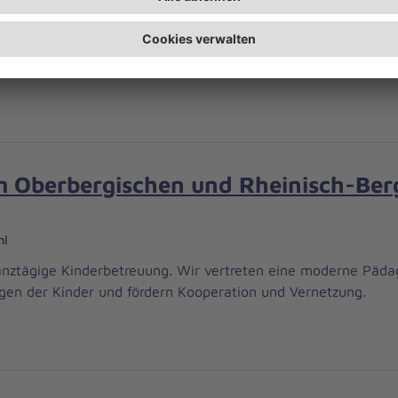
rmelskirchen
t ein sicheres Leben in den eigenen vier Wänden. Es reicht 
ges Suchen nach dem Telefon.
m Oberbergischen und Rheinisch-Ber
hl
anztägige Kinderbetreuung. Wir vertreten eine moderne Päda
gen der Kinder und fördern Kooperation und Vernetzung.