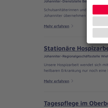
Johanniter-Dienststelle Bergisch Gladb
Schulsanitäterinnen und -sanitäter 
Johanniter übernehmen die Ausbildu
Mehr erfahren
Stationäre Hospizarbe
Johanniter-Regionalgeschäftsstelle Wie
Unsere Hospizarbeit wendet sich mit
heilbaren Erkrankung nur noch ein
Mehr erfahren
Tagespflege im Oberb