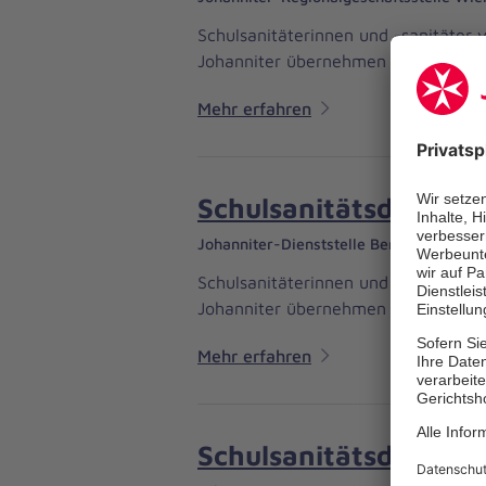
Schulsanitäterinnen und -sanitäter 
Johanniter übernehmen die Ausbildu
Mehr erfahren
Schulsanitätsdienst i
Johanniter-Dienststelle Bergisch Gladb
Schulsanitäterinnen und -sanitäter 
Johanniter übernehmen die Ausbildu
Mehr erfahren
Schulsanitätsdienst i