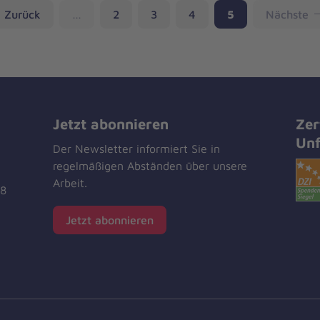
Seite
Seite
Seite
Seite
Zurück
…
2
3
4
5
Nächste
Jetzt abonnieren
Zer
Unf
Der Newsletter informiert Sie in
regelmäßigen Abständen über unsere
Arbeit.
18
Jetzt abonnieren