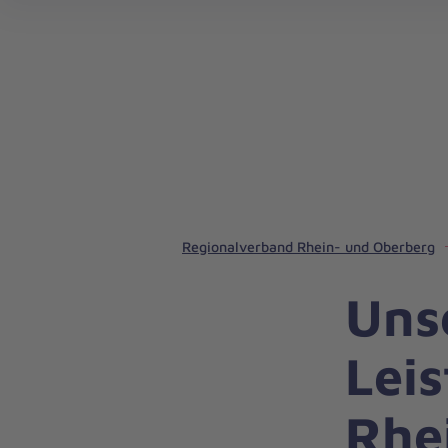
Kurse und Ausbildungen in Rhein.-/Oberberg
Regionalverband Rhein- und Oberberg
Uns
Lei
Rhe