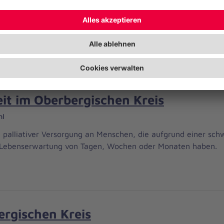
ach
versorgen in Notfällen andere Schülerinnen und Schüler sowie
ng und Organisation von Schulsanitätsdiensten.
it im Oberbergischen Kreis
hl
 palliativer Versorgung an Menschen, die aufgrund einer sch
e Lebenserwartung von Tagen, Wochen oder Monaten haben.
ergischen Kreis