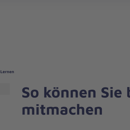
Regionalverband Aachen-Düren-Heinsberg
Regionalverband
Regionalverband Östliches Ruhrge
 Lernen
So können Sie 
mitmachen