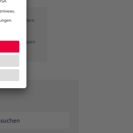
ächst ein, indem
e den
n. In der
griffe eintippen