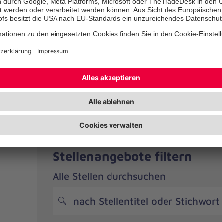
Bitte grenzen Sie die Suche zun
Sie Ihren eigenen Standort sowi
gewünschten Suchradius eingebe
Suchmaske können Sie zudem Be
und Filter setzen.
Stellenangebote filtern
Alle Stellen durchsuchen