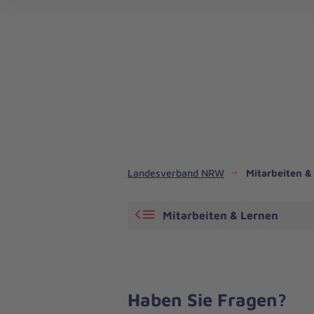
Regionalverband Bonn/Rhein-Sieg/Euskirchen
Regionalverband Rhein- und Oberberg
Landesverband NRW
Mitarbeiten &
Mitarbeiten & Lernen
Haben Sie Fragen?