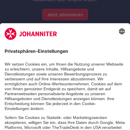
Jetzt abonnieren
Zertifizierung der Johanniter-Unfall-Hilfe e.V.
Aus- & Fortbildung
Erste-Hilfe-Kurse
Jobs & Ehrenamt
Freiwilligendienst