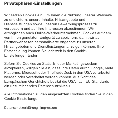
Aus- & Fortbildung
Erste-Hilfe-Kurse
Jobs & Ehrenamt
Freiwilligendienst
Spendenprojekte
Johanniter-Jugend
Einrichtungen
Dienstleistungen
Facebook
Instagram
Youtube
TikTok
Xing
LinkedIn