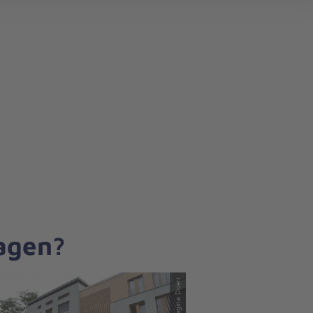
search
ragen?
© Regina Doerr