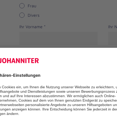
Frau
Divers
Ihr Vorname
*
Ihr
Straße
PLZ
*
Ort
*
Bundesland