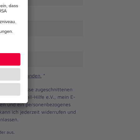
n und verstanden.
*
ine Bedürfnisse zugeschnittenen
anniter-Unfall-Hilfe e.V., mein E-
eren und ein personenbezogenes
 kann ich jederzeit widerrufen und
nlassen.
der aus.