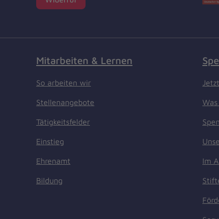
Mitarbeiten & Lernen
Spe
So arbeiten wir
Jetz
Stellenangebote
Was 
Tätigkeitsfelder
Spen
Einstieg
Unse
Ehrenamt
Im A
Bildung
Stif
Förd