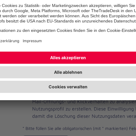
Telefonnummer
Ihre E-Mail-Adresse
*
Ich habe die Datenschutzbestimmungen gelese
JOH
Ja, ich möchte einen individuellen und auf me
Brevo
Newsletter erhalten. Dafür erlaube ich der Joh
Newsletter
Mail-Öffnungs- und Klickverhalten zu analysi
Checkbox
Nutzungsprofil zu erstellen. Diese Einwilligung
damit die Löschung dieser Nutzungsdaten vera
*
Bitte füllen Sie alle obligatorischen (mit * markierten) Fel