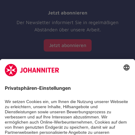
Jetzt abonnieren
Der Newsletter informiert Sie in regelmäßigen
Abständen über unsere Arbeit.
Jetzt abonnieren
Zertifizierung der Johanniter-Unfall-Hilfe e.V.
Die Johanniter GmbH führt das Spendenzertifikat
des Deutschen Spendenrats e.V.