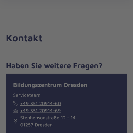
Die
öff
Johanniter
–
Aus
Liebe
Kontakt
zum
Leben
Haben Sie weitere Fragen?
Nachricht
Kontakt
Bildungszentrum Dresden
Serviceteam
+49 351 20914-60
+49 351 20914-69
Stephensonstraße 12 - 14
01257 Dresden