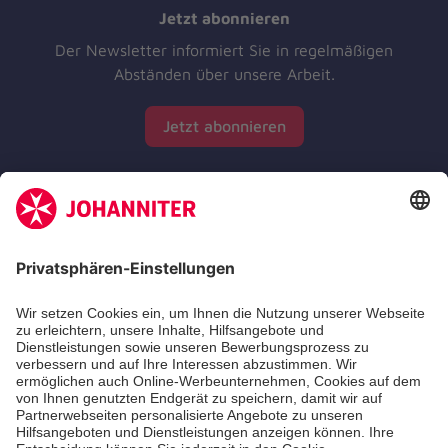
Jetzt abonnieren
Der Newsletter informiert Sie in regelmäßigen
Abständen über unsere Arbeit.
Jetzt abonnieren
Zertifizierung der Johanniter-Unfall-Hilfe e.V.
Die Johanniter GmbH führt das Spendenzertifikat
des Deutschen Spendenrats e.V.