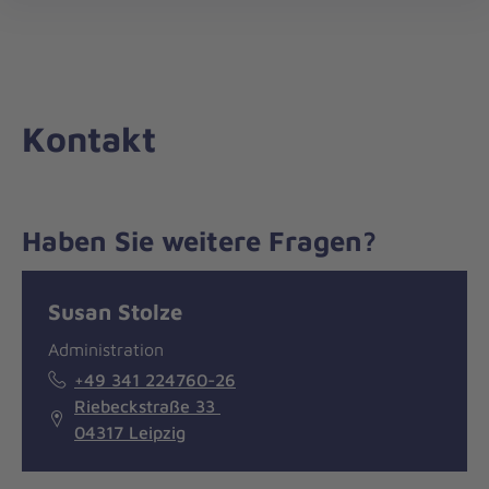
Die
öff
Johanniter
–
Aus
Liebe
Kontakt
zum
Leben
Haben Sie weitere Fragen?
Nachricht
Kontakt
Susan Stolze
Administration
+49 341 224760-26
Riebeckstraße 33
04317 Leipzig