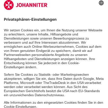
Zertifizierung der Johanniter-Unfall-Hilfe e.V.
Die Johanniter GmbH führt das Spendenzertifikat
des Deutschen Spendenrats e.V.
Dienste & Leistungen
Mitarbeiten & Lernen
Spenden & Stiften