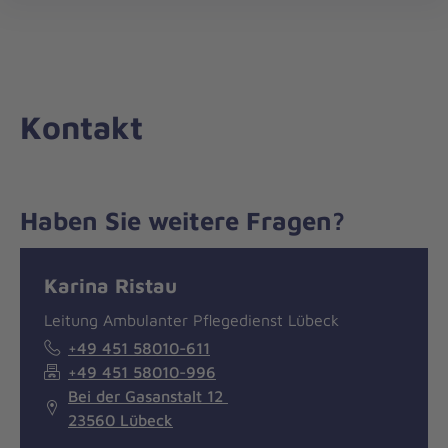
Die
öff
Johanniter
–
Aus
Liebe
Kontakt
zum
Leben
Haben Sie weitere Fragen?
Nachricht
Kontakt
Karina Ristau
Leitung Ambulanter Pflegedienst Lübeck
+49 451 58010-611
+49 451 58010-996
Bei der Gasanstalt 12
23560 Lübeck