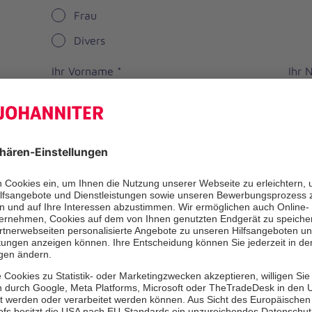
Frau
Divers
Ihr Vorname
*
Ihr
Straße
PLZ
*
Ort
*
Bundesland