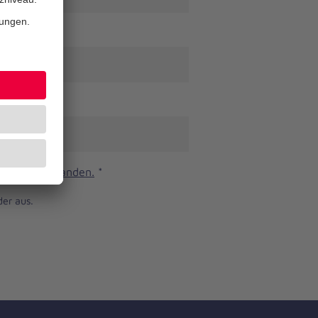
n und verstanden.
*
der aus.