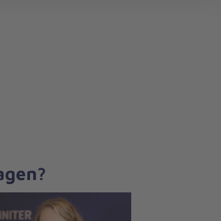
search
ragen?