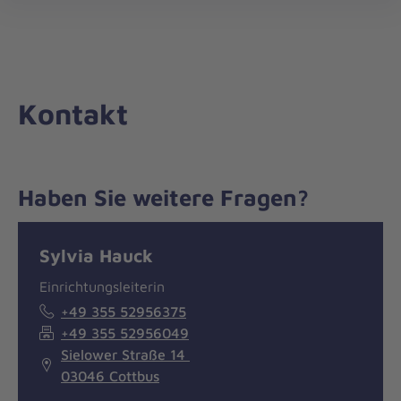
Die
öff
Johanniter
–
Aus
Liebe
Kontakt
zum
Leben
Haben Sie weitere Fragen?
Nachricht
Kontakt
Sylvia Hauck
Einrichtungsleiterin
+49 355 52956375
+49 355 52956049
Sielower Straße 14
03046 Cottbus