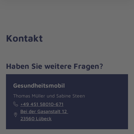
Die
öff
Johanniter
–
Aus
Liebe
Kontakt
zum
Leben
Haben Sie weitere Fragen?
Nachricht
Kontakt
Gesundheitsmobil
Thomas Müller und Sabine Steen
+49 451 58010-671
Bei der Gasanstalt 12
23560 Lübeck