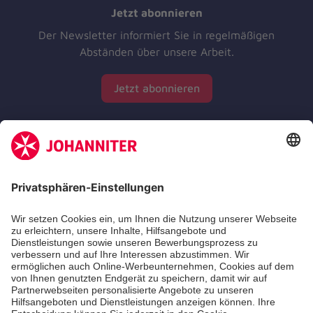
Jetzt abonnieren
Der Newsletter informiert Sie in regelmäßigen
Abständen über unsere Arbeit.
Jetzt abonnieren
Zertifizierung der Johanniter-Unfall-Hilfe e.V.
Die Johanniter GmbH führt das Spendenzertifikat
des Deutschen Spendenrats e.V.