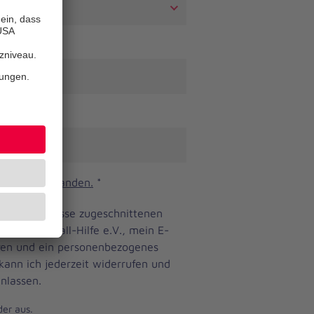
n und verstanden.
*
ine Bedürfnisse zugeschnittenen
anniter-Unfall-Hilfe e.V., mein E-
eren und ein personenbezogenes
 kann ich jederzeit widerrufen und
nlassen.
der aus.