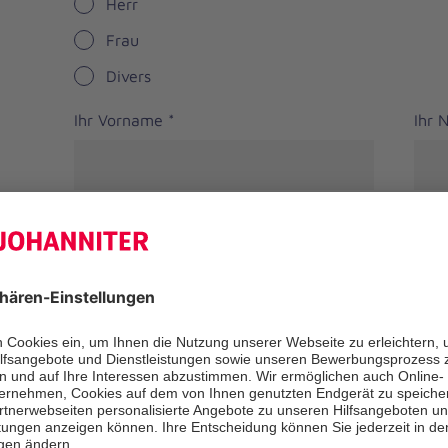
Herr
Frau
Divers
Ihr Vorname
*
Ihr
Straße
PLZ
*
Ort
*
Bundesland