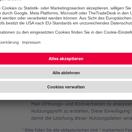
Telefonnummer
Ihre E-Mail-Adresse
*
Ich habe die Datenschutzbestimmungen gelese
JOH
Ja, ich möchte einen individuellen und auf me
Brevo
Newsletter erhalten. Dafür erlaube ich der Joh
Newsletter
Mail-Öffnungs- und Klickverhalten zu analysi
Checkbox
Nutzungsprofil zu erstellen. Diese Einwilligung
damit die Löschung dieser Nutzungsdaten vera
*
Bitte füllen Sie alle obligatorischen (mit * markierten) Fel