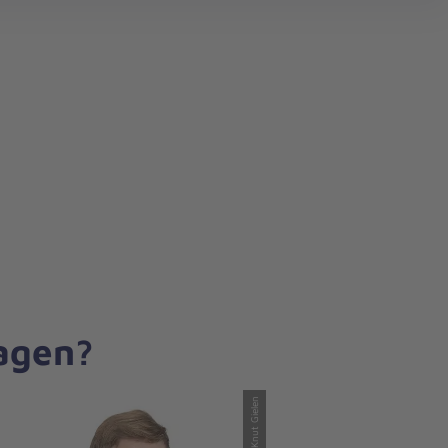
search
ragen?
© Knut Gielen