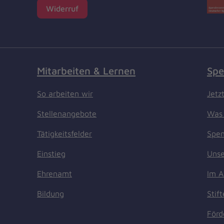
Widerruf
Mitarbeiten & Lernen
Spe
So arbeiten wir
Jetz
Stellenangebote
Was 
Tätigkeitsfelder
Spen
Einstieg
Unse
Ehrenamt
Im A
Bildung
Stif
Förd