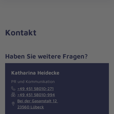
Die
öff
Johanniter
–
Aus
Liebe
Kontakt
zum
Leben
Haben Sie weitere Fragen?
Nachricht
Kontakt
Katharina Heidecke
PR und Kommunikation
+49 451 58010-271
+49 451 58010-994
Bei der Gasanstalt 12
23560 Lübeck