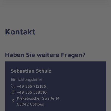
Die
öff
Johanniter
–
Aus
Liebe
Kontakt
zum
Leben
Haben Sie weitere Fragen?
Nachricht
Kontakt
Sebastian Schulz
Einrichtungsleiter
+49 355 712186
+49 355 538510
Kiekebuscher Straße 14
03042 Cottbus