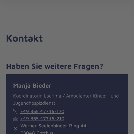
Die
öff
Johanniter
–
Aus
Liebe
Kontakt
zum
Leben
Haben Sie weitere Fragen?
Nachricht
Kontakt
Manja Bieder
Koordinatorin Lacrima / Ambulanter Kinder- und
Jugendhospizdienst
+49 355 47746-170
+49 355 47746-210
Werner-Seelenbinder-Ring 44
03048 Cottbus