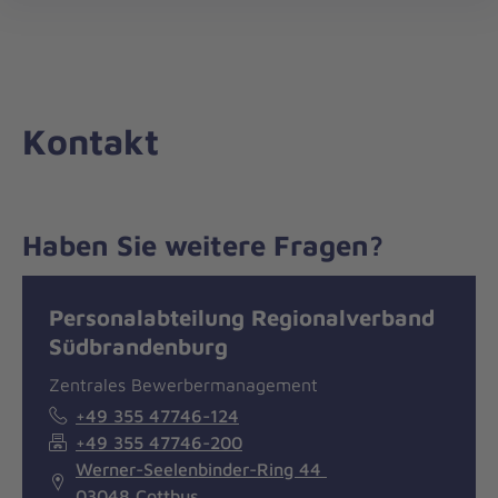
Die
öff
Johanniter
–
Aus
Liebe
Kontakt
zum
Leben
Haben Sie weitere Fragen?
Nachricht
Kontakt
Personalabteilung Regionalverband
Südbrandenburg
Zentrales Bewerbermanagement
+49 355 47746-124
+49 355 47746-200
Werner-Seelenbinder-Ring 44
03048 Cottbus