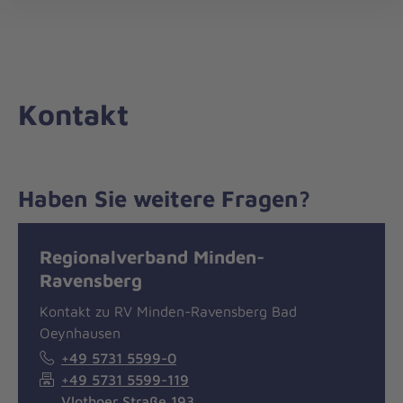
Die
öff
Johanniter
–
Aus
Liebe
Kontakt
zum
Leben
Haben Sie weitere Fragen?
Nachricht
Kontakt
Regionalverband Minden-
Ravensberg
Kontakt zu RV Minden-Ravensberg Bad
Oeynhausen
+49 5731 5599-0
+49 5731 5599-119
Vlothoer Straße 193