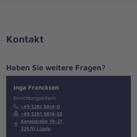
Die
öff
Johanniter
–
Aus
Liebe
Kontakt
zum
Leben
Haben Sie weitere Fragen?
Nachricht
Kontakt
Inga Francksen
Einrichtungsleiterin
+49 5281 9814-0
+49 5281 9814-55
Kanalstraße 19–21
32676 Lügde