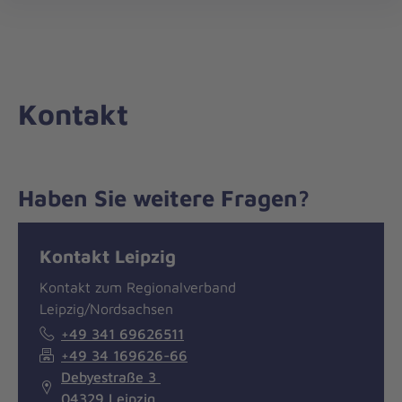
Die
öff
Johanniter
–
Aus
Liebe
Kontakt
zum
Leben
Haben Sie weitere Fragen?
Nachricht
Kontakt
Kontakt Leipzig
Kontakt zum Regionalverband
Leipzig/Nordsachsen
+49 341 69626511
+49 34 169626-66
Debyestraße 3
04329 Leipzig