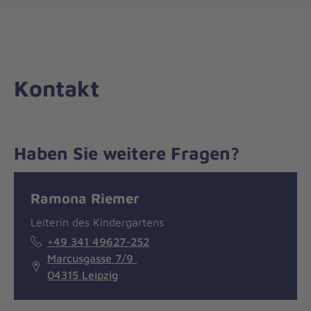
Die
öff
Johanniter
–
Aus
Liebe
Kontakt
zum
Leben
Haben Sie weitere Fragen?
Nachricht
Kontakt
Ramona Riemer
Leiterin des Kindergartens
+49 341 49627-252
Marcusgasse 7/9
04315 Leipzig