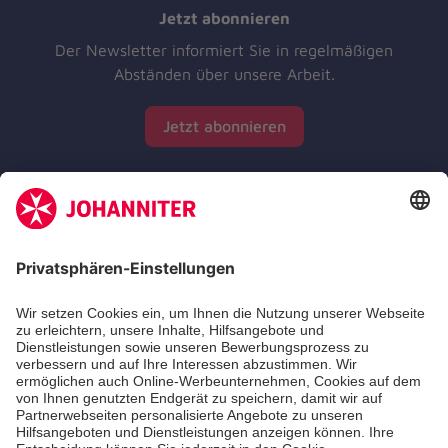
Jetzt abonnieren
Der Newsletter informiert Sie in regelmäßigen
Abständen über unsere Arbeit.
Jetzt abonnieren
Zertifizierung der Johanniter-Unfall-Hilfe e.V.
Die Johanniter GmbH führt das Spendenzertifikat
des Deutschen Spendenrats e.V.