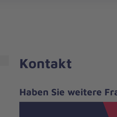
gebote für Privatpersonen
hanniter-Hausnotruf
beiten bei den Johannitern
können Sie helfen
nden zu besonderen Anlässen
Zuhause Pflegen
Erste-Hilfe-Kurse
Ehrenamtlich helfen
Mitarbeitende kommen zu Wort
Mit dem Testament Gutes tun
Als Unternehmen spenden
Kontakt
Haben Sie weitere F
Nachricht
Kontakt