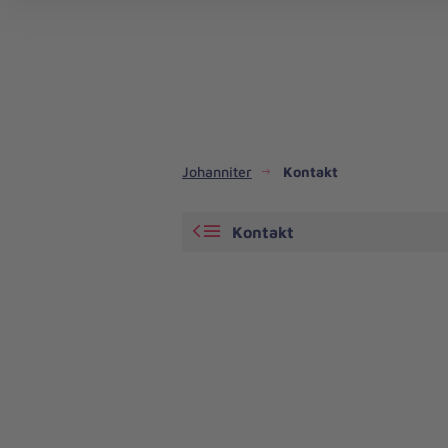
Dienste & Leistungen
Kinder- und Jugendhilfe
Angebote für Privatpersonen
Angebote für Unternehmen
Mitarbeiten & Lernen
Spenden & Stiften
Unsere Projekte im Inland
Im Ausland - Projekte weltweit
Service, Qualität und Transparenz
An
Jo
Ar
So 
Spe
Aus
Liebe
zum
Leben
Johanniter
Kontakt
Kontakt