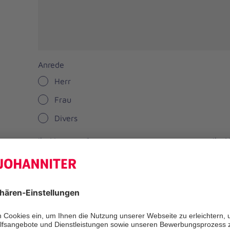
Anrede
Herr
Frau
Divers
Ihr Vorname
*
Ihr
Straße