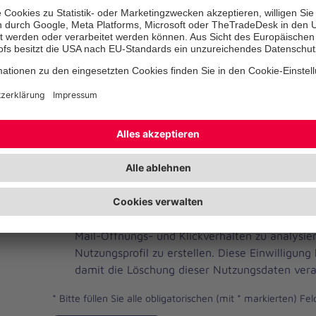
Telefonnummer
Ihre E-Mail-Adresse
*
Ich habe die Datenschutzbestimmungen gelese
JOH
Ja, ich möchte einen individuellen und auf me
Brevo
Newsletter erhalten. Dafür erlaube ich der Joh
Newsletter
Mail-Öffnungs- und Klickverhalten zu analysi
Checkbox
Nutzungsprofil zu erstellen. Diese Einwilligung
damit die Löschung dieser Nutzungsdaten vera
*
Bitte füllen Sie alle obligatorischen (mit * markierten) Fel