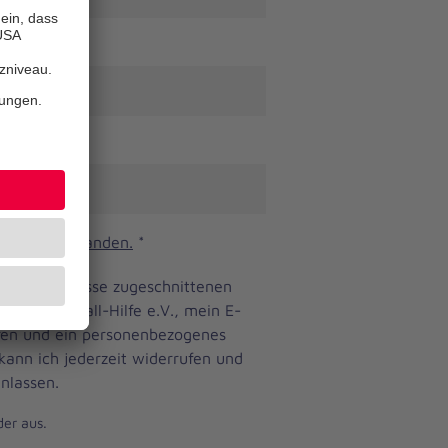
n und verstanden.
*
ine Bedürfnisse zugeschnittenen
anniter-Unfall-Hilfe e.V., mein E-
eren und ein personenbezogenes
 kann ich jederzeit widerrufen und
nlassen.
der aus.