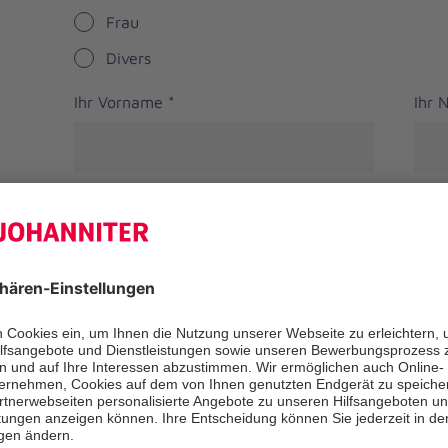
Frau
Divers
Ihr Vorname
*
Ihr
Straße
PLZ
*
Ort
*
Bundesland