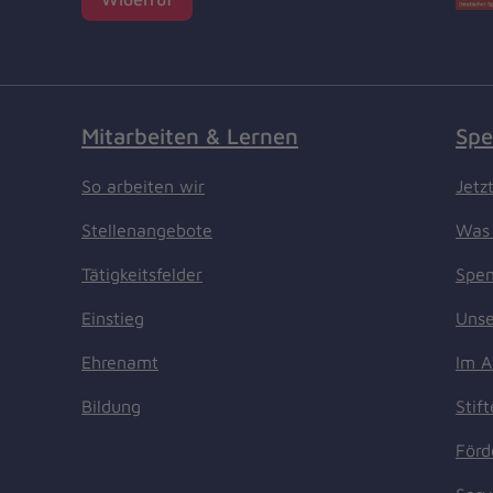
Mitarbeiten & Lernen
Spe
So arbeiten wir
Jetz
Stellenangebote
Was 
Tätigkeitsfelder
Spen
Einstieg
Unse
Ehrenamt
Im A
Bildung
Stif
Förd