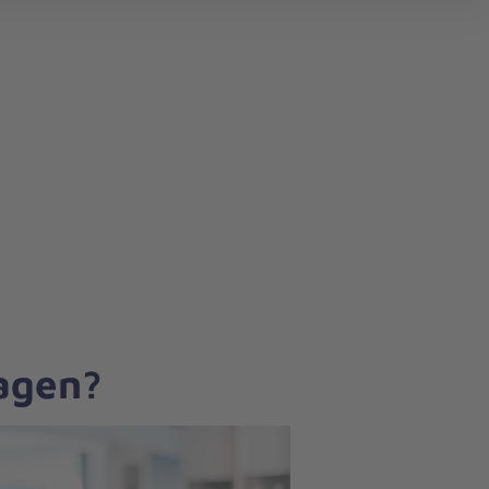
search
ragen?