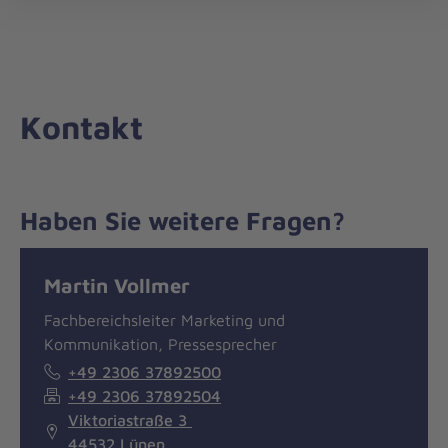
Die
öff
Johanniter
–
Aus
Liebe
Kontakt
zum
Leben
Haben Sie weitere Fragen?
Nachricht
Kontakt
Martin Vollmer
Fachbereichsleiter Marketing und
Kommunikation, Pressesprecher
+49 2306 37892500
+49 2306 37892504
Viktoriastraße 3
44532 Lünen