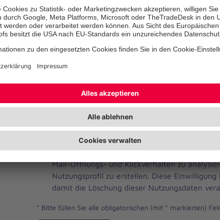
Telefonnummer
Ihre E-Mail-Adresse
*
Ich habe die Datenschutzbestimmungen gelese
JOH
Ja, ich möchte einen individuellen und auf me
Brevo
Newsletter erhalten. Dafür erlaube ich der Joh
Newsletter
Mail-Öffnungs- und Klickverhalten zu analysi
Checkbox
Nutzungsprofil zu erstellen. Diese Einwilligung
damit die Löschung dieser Nutzungsdaten vera
*
Bitte füllen Sie alle obligatorischen (mit * markierten) Fel