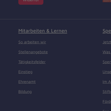
Mitarbeiten & Lernen
Spe
So arbeiten wir
Jetz
Stellenangebote
Was 
Tätigkeitsfelder
Spen
Einstieg
Unse
Ehrenamt
Im A
Bildung
Stif
Förd