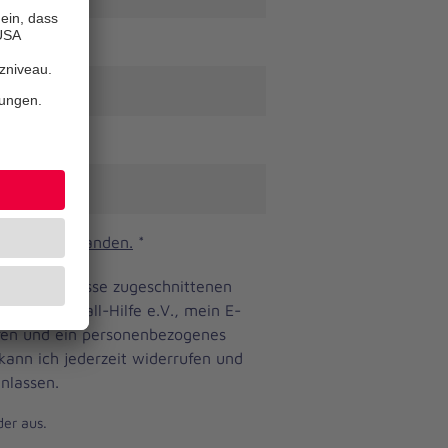
n und verstanden.
*
ine Bedürfnisse zugeschnittenen
anniter-Unfall-Hilfe e.V., mein E-
eren und ein personenbezogenes
 kann ich jederzeit widerrufen und
nlassen.
der aus.