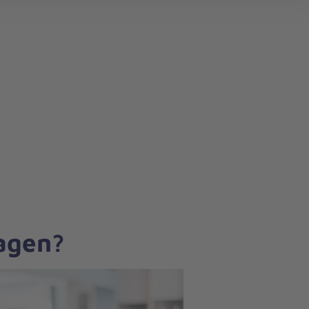
search
ragen?