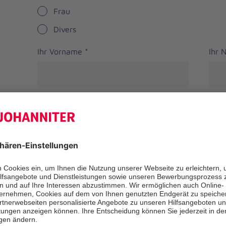
Frau
Divers
Ihr Vorname
*
Ihr
Straße
PLZ
*
Ort
*
Bundesland