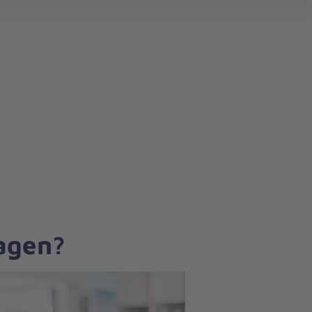
search
ragen?