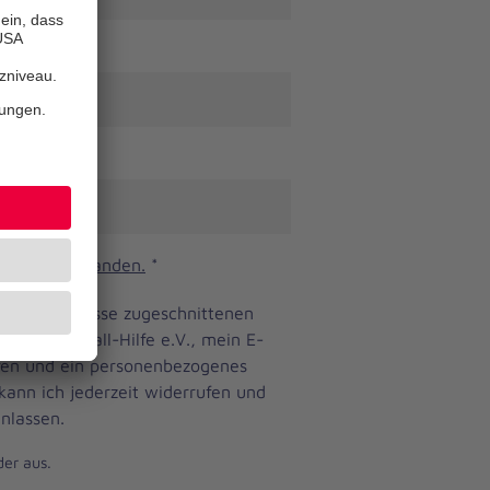
n und verstanden.
*
ine Bedürfnisse zugeschnittenen
anniter-Unfall-Hilfe e.V., mein E-
eren und ein personenbezogenes
 kann ich jederzeit widerrufen und
nlassen.
der aus.