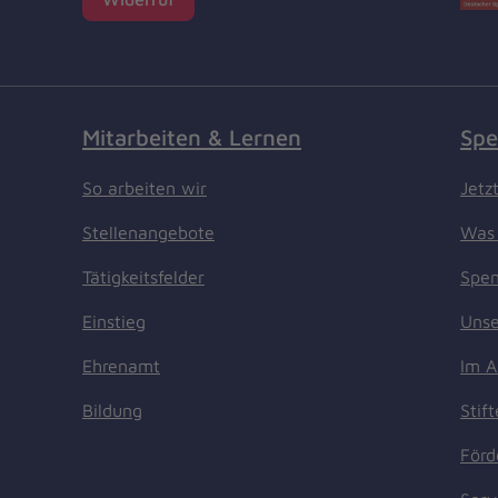
Mitarbeiten & Lernen
Spe
So arbeiten wir
Jetz
Stellenangebote
Was 
Tätigkeitsfelder
Spen
Einstieg
Unse
Ehrenamt
Im A
Bildung
Stif
Förd