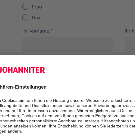
Frau
Divers
Ihr Vorname
*
Ihr
Straße
PLZ
*
Ort
*
Bundesland