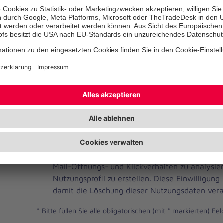
Telefonnummer
Ihre E-Mail-Adresse
*
Ich habe die Datenschutzbestimmungen gelese
JOH
Ja, ich möchte einen individuellen und auf me
Brevo
Newsletter erhalten. Dafür erlaube ich der Joh
Newsletter
Mail-Öffnungs- und Klickverhalten zu analysi
Checkbox
Nutzungsprofil zu erstellen. Diese Einwilligung
damit die Löschung dieser Nutzungsdaten vera
*
Bitte füllen Sie alle obligatorischen (mit * markierten) Fel