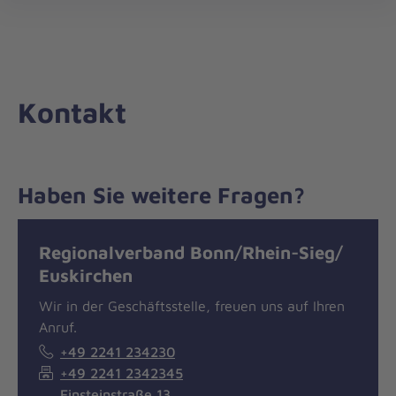
Die
öff
Johanniter
–
Aus
Liebe
Kontakt
zum
Leben
Haben Sie weitere Fragen?
Nachricht
Kontakt
Regionalverband Bonn/Rhein-Sieg/
Euskirchen
Wir in der Geschäftsstelle, freuen uns auf Ihren
Anruf.
+49 2241 234230
+49 2241 2342345
Einsteinstraße 13