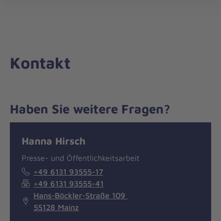
Die
öff
Johanniter
–
Aus
Liebe
Kontakt
zum
Leben
Haben Sie weitere Fragen?
Nachricht
Kontakt
Hanna Hirsch
Presse- und Öffentlichkeitsarbeit
+49 6131 93555-17
+49 6131 93555-41
Hans-Böckler-Straße 109
55128 Mainz