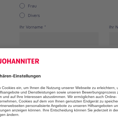
Frau
Divers
Ihr Vorname
*
Ihr
Straße
PLZ
*
Ort
*
Bundesland