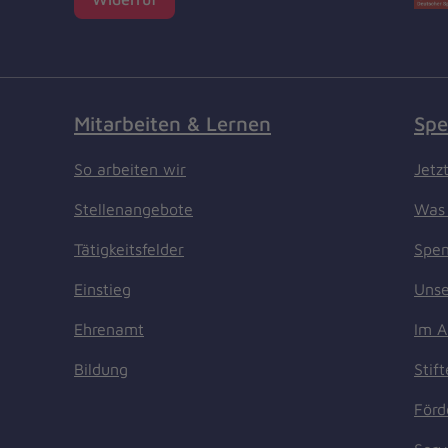
Mitarbeiten & Lernen
Spe
So arbeiten wir
Jetz
Stellenangebote
Was 
Tätigkeitsfelder
Spen
Einstieg
Unse
Ehrenamt
Im A
Bildung
Stif
Förd