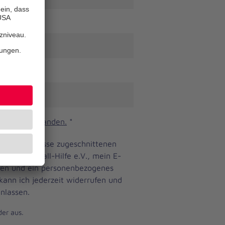
n und verstanden.
*
ine Bedürfnisse zugeschnittenen
anniter-Unfall-Hilfe e.V., mein E-
eren und ein personenbezogenes
 kann ich jederzeit widerrufen und
nlassen.
der aus.