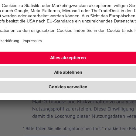
Telefonnummer
Ihre E-Mail-Adresse
*
Ich habe die Datenschutzbestimmungen gelese
JOH
Ja, ich möchte einen individuellen und auf me
Brevo
Newsletter erhalten. Dafür erlaube ich der Joh
Newsletter
Mail-Öffnungs- und Klickverhalten zu analysi
Checkbox
Nutzungsprofil zu erstellen. Diese Einwilligung
damit die Löschung dieser Nutzungsdaten vera
*
Bitte füllen Sie alle obligatorischen (mit * markierten) Fel