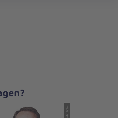
search
ragen?
© Martin Bühler