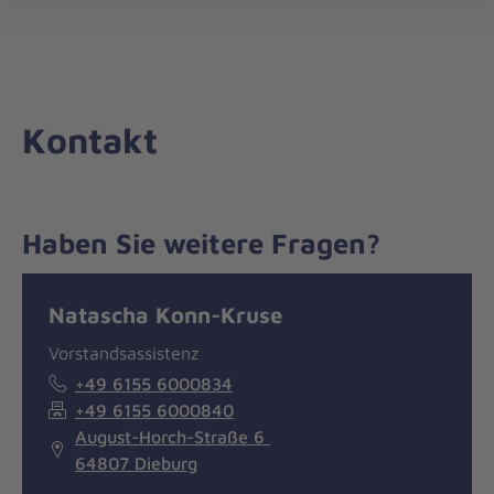
Die
öff
Johanniter
–
Aus
Liebe
Kontakt
zum
Leben
Haben Sie weitere Fragen?
Nachricht
Kontakt
Natascha Konn-Kruse
Vorstandsassistenz
+49 6155 6000834
+49 6155 6000840
August-Horch-Straße 6
64807 Dieburg