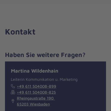
Die
öff
Johanniter
–
Aus
Liebe
Kontakt
zum
Leben
Haben Sie weitere Fragen?
Nachricht
Kontakt
Martina Wildenhain
Leiterin Kommunikation u. Marketing
+49 611 504008-899
+49 611 504008-825
Rheingaustraße 190
65203 Wiesbaden