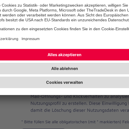
Telefonnummer
Ihre E-Mail-Adresse
*
Ich habe die Datenschutzbestimmungen gelese
JOH
Ja, ich möchte einen individuellen und auf me
Brevo
Newsletter erhalten. Dafür erlaube ich der Joh
Newsletter
Mail-Öffnungs- und Klickverhalten zu analysi
Checkbox
Nutzungsprofil zu erstellen. Diese Einwilligung
damit die Löschung dieser Nutzungsdaten vera
*
Bitte füllen Sie alle obligatorischen (mit * markierten) Fel