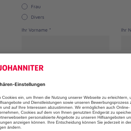
Frau
Divers
Ihr Vorname
*
Ihr
Straße
PLZ
*
Ort
*
Bundesland