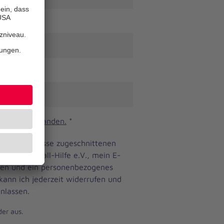
n und verstanden.
*
ine Bedürfnisse zugeschnittenen
anniter-Unfall-Hilfe e.V., mein E-
eren und ein personenbezogenes
 kann ich jederzeit widerrufen und
nlassen.
der aus.