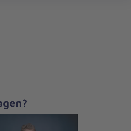
search
ragen?