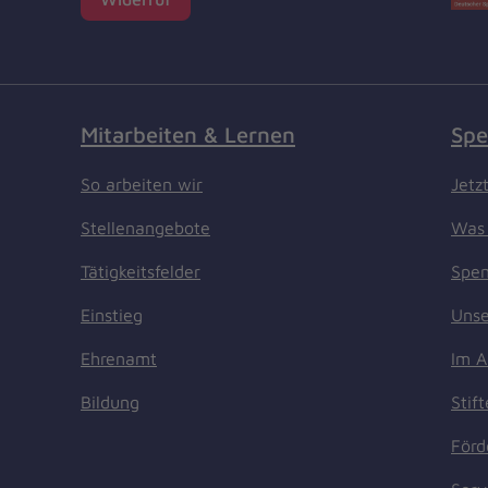
Mitarbeiten & Lernen
Spe
So arbeiten wir
Jetz
Stellenangebote
Was 
Tätigkeitsfelder
Spen
Einstieg
Unse
Ehrenamt
Im A
Bildung
Stif
Förd