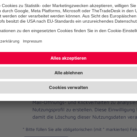
Telefonnummer
Ihre E-Mail-Adresse
*
Ich habe die Datenschutzbestimmungen gelese
JOH
Ja, ich möchte einen individuellen und auf me
Brevo
Newsletter erhalten. Dafür erlaube ich der Joh
Newsletter
Mail-Öffnungs- und Klickverhalten zu analysi
Checkbox
Nutzungsprofil zu erstellen. Diese Einwilligung
damit die Löschung dieser Nutzungsdaten vera
*
Bitte füllen Sie alle obligatorischen (mit * markierten) Fel