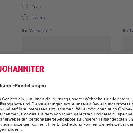
Frau
Divers
Ihr Vorname
*
Ihr
Straße
PLZ
*
Ort
*
Bundesland