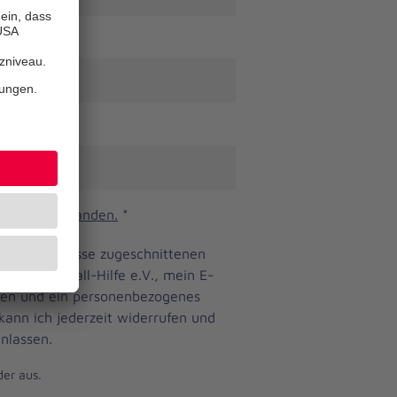
n und verstanden.
*
ine Bedürfnisse zugeschnittenen
anniter-Unfall-Hilfe e.V., mein E-
eren und ein personenbezogenes
 kann ich jederzeit widerrufen und
nlassen.
der aus.