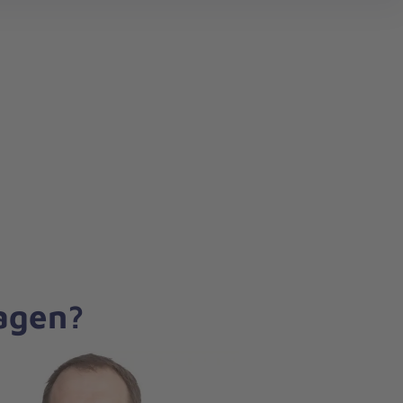
search
ragen?