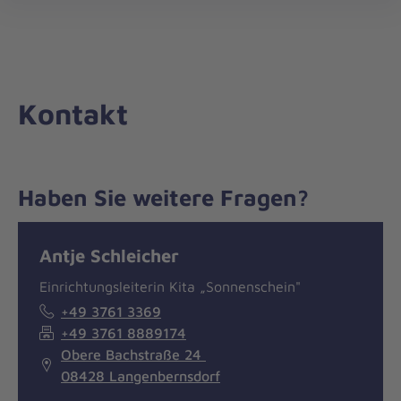
Die
öff
Johanniter
–
Aus
Liebe
Kontakt
zum
Leben
Haben Sie weitere Fragen?
Nachricht
Kontakt
Antje Schleicher
Einrichtungsleiterin Kita „Sonnenschein"
+49 3761 3369
+49 3761 8889174
Obere Bachstraße 24
08428 Langenbernsdorf