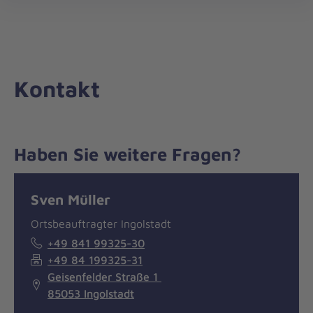
Die
öff
Johanniter
–
Aus
Liebe
Kontakt
zum
Leben
Haben Sie weitere Fragen?
Nachricht
Kontakt
Sven Müller
Ortsbeauftragter Ingolstadt
+49 841 99325-30
+49 84 199325-31
Geisenfelder Straße 1
85053 Ingolstadt