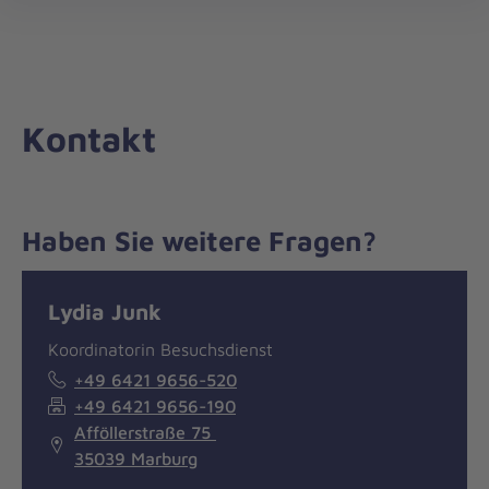
Die
öff
Johanniter
–
Aus
Liebe
Kontakt
zum
Leben
Haben Sie weitere Fragen?
Nachricht
Kontakt
Lydia Junk
Koordinatorin Besuchsdienst
+49 6421 9656-520
+49 6421 9656-190
Afföllerstraße 75
35039 Marburg