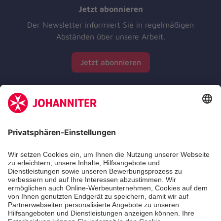
Jetzt abonnieren
Der Newsletter informiert Sie in regelmäßigen
Abständen über unsere Arbeit.
Jetzt abonnieren
Zertifizierung der Johanniter-Unfall-Hilfe e.V.
Die Johanniter GmbH führt das Spendenzertifikat
des Deutschen Spendenrats e.V.