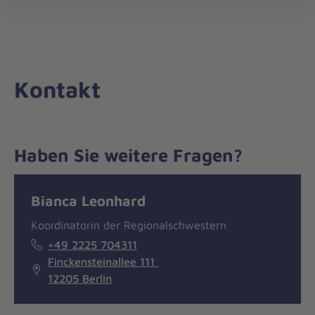
Die
öff
Johanniter
–
Aus
Liebe
Kontakt
zum
Leben
Haben Sie weitere Fragen?
Nachricht
Kontakt
Bianca Leonhard
Koordinatorin der Regionalschwestern
+49 2225 704311
Finckensteinallee 111
12205 Berlin