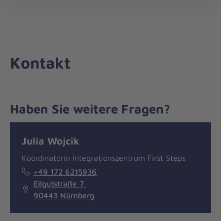
Die
öff
Johanniter
–
Aus
Liebe
Kontakt
zum
Leben
Haben Sie weitere Fragen?
Nachricht
Kontakt
Julia Wojcik
Koordinatorin Integrationszentrum First Steps
+49 172 6215936
Eilgutstraße 7
90443 Nürnberg