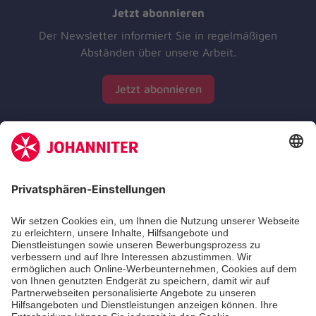
Jetzt abonnieren
Der Newsletter informiert Sie in regelmäßigen
Abständen über unsere Arbeit.
Jetzt abonnieren
Zertifizierung der Johanniter-Unfall-Hilfe e.V.
Die Johanniter GmbH führt das Spendenzertifikat
des Deutschen Spendenrats e.V.