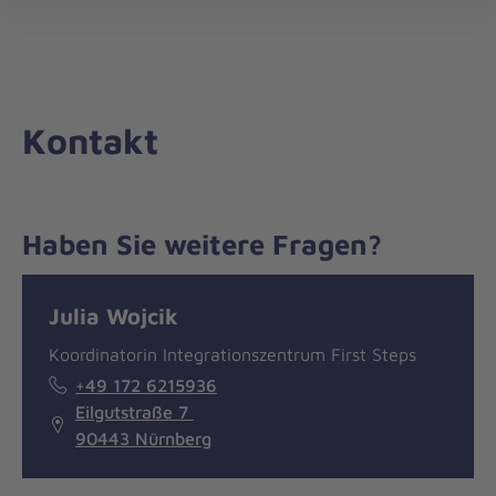
Die
öff
Johanniter
–
Aus
Liebe
Kontakt
zum
Leben
Haben Sie weitere Fragen?
Nachricht
Kontakt
Julia Wojcik
Koordinatorin Integrationszentrum First Steps
+49 172 6215936
Eilgutstraße 7
90443 Nürnberg