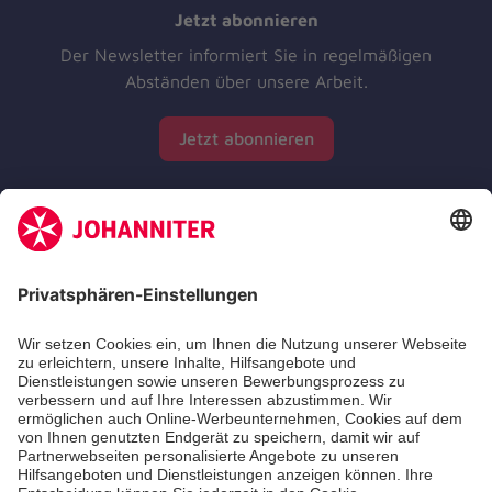
Jetzt abonnieren
Der Newsletter informiert Sie in regelmäßigen
Abständen über unsere Arbeit.
Jetzt abonnieren
Zertifizierung der Johanniter-Unfall-Hilfe e.V.
Die Johanniter GmbH führt das Spendenzertifikat
des Deutschen Spendenrats e.V.